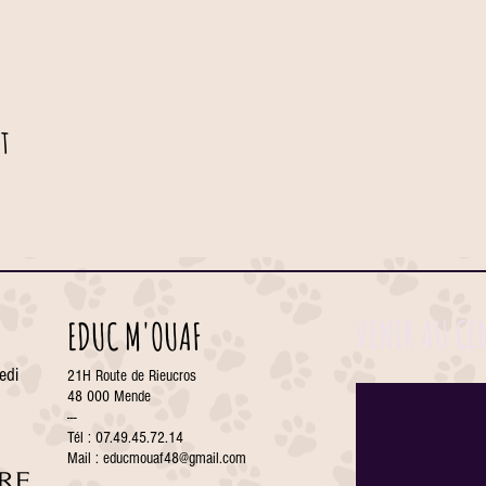
t
VENIR AU CE
EDUC M'OUAF
edi
21H Route de Rieucros
48 000 Mende
---
Tél : 07.49.45.72.14
Mail :
educmouaf48@gmail.com