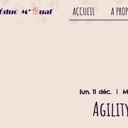
ACCUEIL
A PRO
lun. 11 déc.
  |  
M
Agilit