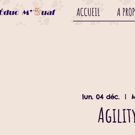
ACCUEIL
A PRO
lun. 04 déc.
  |  
Agilit