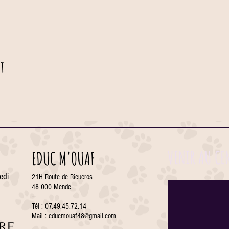
t
VENIR AU CE
EDUC M'OUAF
edi
21H Route de Rieucros
48 000 Mende
---
Tél : 07.49.45.72.14
Mail :
educmouaf48@gmail.com