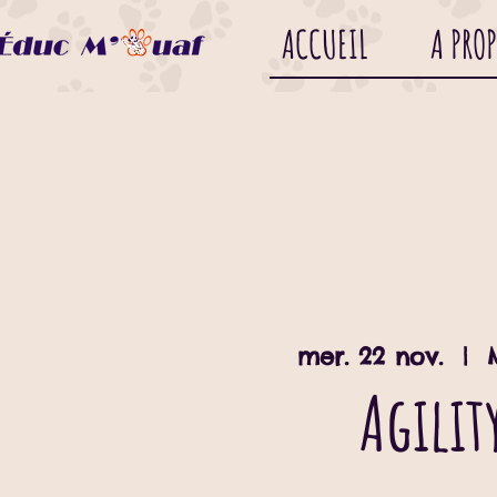
ACCUEIL
A PRO
mer. 22 nov.
  |  
Agilit