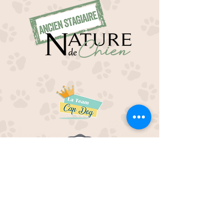
EDUC M'OUAF
21H Route de Rieucros
48 000 Mende