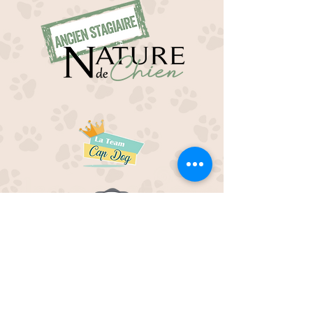
EDUC M'OUAF
21H Route de Rieucros
48 000 Mende