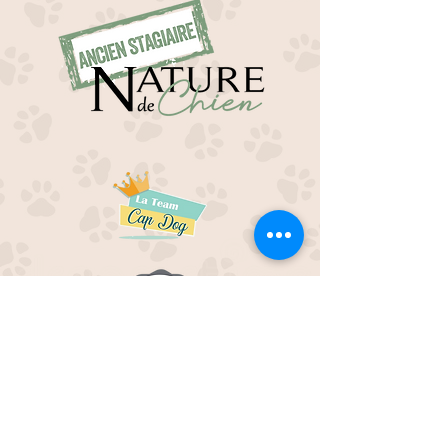
EDUC M'OUAF
21H Route de Rieucros
48 000 Mende