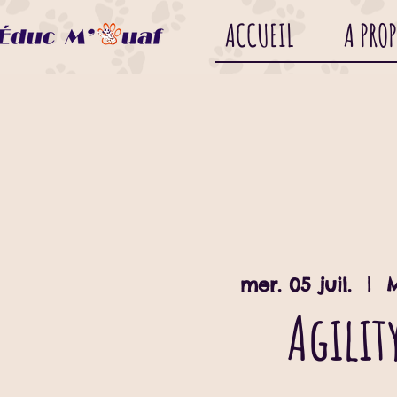
ACCUEIL
A PRO
mer. 05 juil.
  |  
Agilit