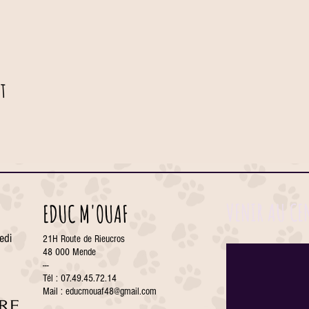
t
VENIR AU CE
EDUC M'OUAF
edi
21H Route de Rieucros
48 000 Mende
---
Tél : 07.49.45.72.14
Mail :
educmouaf48@gmail.com