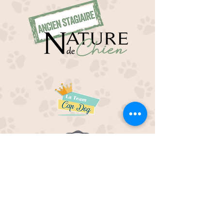
EDUC M'OUAF
21H Route de Rieucros
48 000 Mende