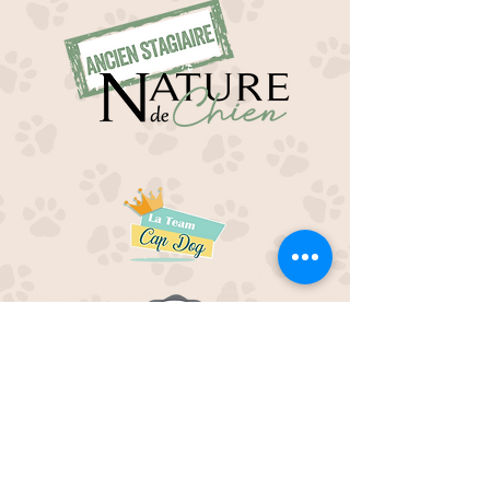
EDUC M'OUAF
21H Route de Rieucros
48 000 Mende