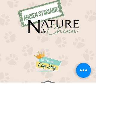
EDUC M'OUAF
21H Route de Rieucros
48 000 Mende