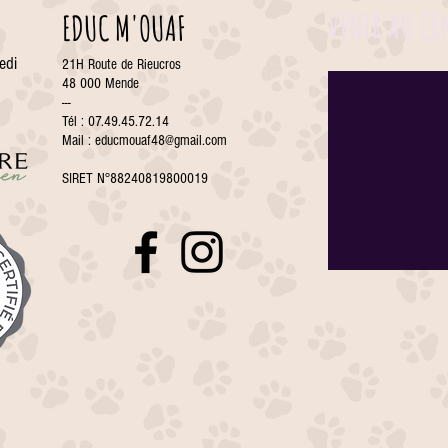
VENIR AU CE
EDUC M'OUAF
edi
21H Route de Rieucros
48 000 Mende
---
Tél : 07.49.45.72.14
Mail :
educmouaf48@gmail.com
SIRET N°88240819800019